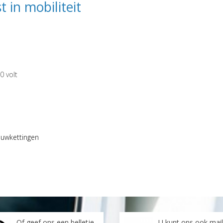
 in mobiliteit
0 volt
euwkettingen
Of geef ons een belletje
U kunt ons ook mai