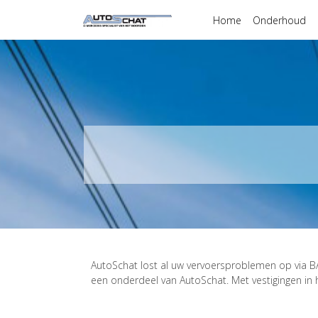
Home
Onderhoud
AutoSchat lost al uw vervoersproblemen op via BAS
een onderdeel van AutoSchat. Met vestigingen in hee