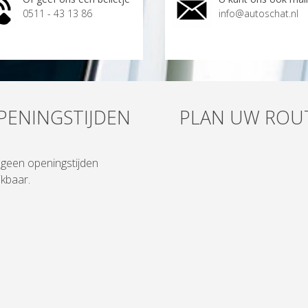
0511 - 43 13 86
info@autoschat.nl
PENINGSTIJDEN
PLAN UW ROU
n geen openingstijden
kbaar.