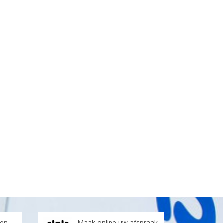
len
Maak online uw afspraak