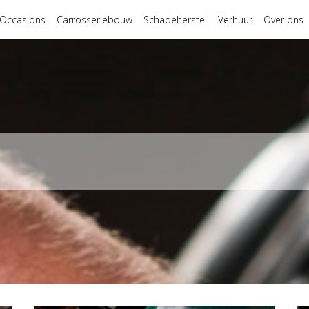
Occasions
Carrosseriebouw
Schadeherstel
Verhuur
Over ons